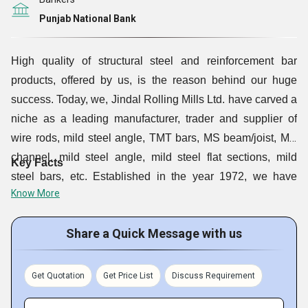
Punjab National Bank
High quality of structural steel and reinforcement bar
products, offered by us, is the reason behind our huge
success. Today, we, Jindal Rolling Mills Ltd. have carved a
niche as a leading manufacturer, trader and supplier of
wire rods, mild steel angle, TMT bars, MS beam/joist, MS
channel, mild steel angle, mild steel flat sections, mild
Key Facts
steel bars, etc. Established in the year 1972, we have
Know More
successfully delivered quality products to our clients. With
2 high tech production units, we have been offering
Share a Quick Message with us
durable, sturdy and efficient range making us a reliable
manufacturing company.
Get Quotation
Get Price List
Discuss Requirement