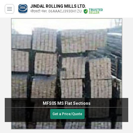
JINDAL ROLLING MILLS LTD.
TRUSTED
जीएसटी नंबर. 06AAACJ3930H1ZU
SELLER
MFS05 MS Flat Sections
Get a Price/Quote