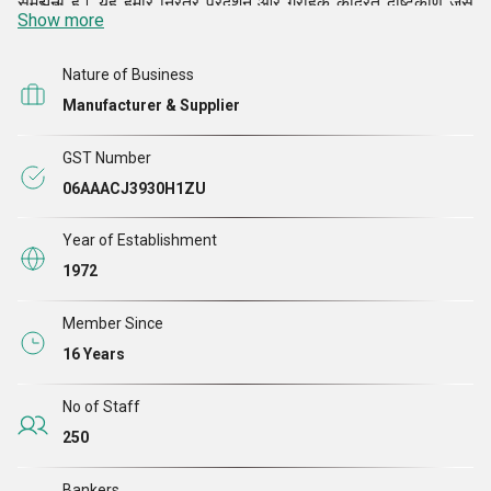
समझना है। यह हमारे निरंतर प्रदर्शन और ग्राहक केंद्रित दृष्टिकोण जैसे
हैं।
रखते
Show more
कि अनुकूलित समाधान, गुणवत्ता बनाए रखने और आसान भुगतान मोड के
पाया है।
कारण संभव हो
Nature of Business
Manufacturer & Supplier
GST Number
06AAACJ3930H1ZU
Year of Establishment
1972
Member Since
16 Years
No of Staff
250
Bankers