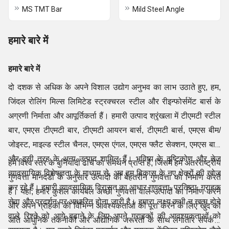
MS TMT Bar
Mild Steel Angle
हमारे बारे में
हमारे बारे में
दो दशक से अधिक के अपने विशाल उद्योग अनुभव का लाभ उठाते हुए, हम,
जिंदल रोलिंग मिल्स लिमिटेड स्ट्रक्चरल स्टील और रीइन्फोर्समेंट बार्स के
अग्रणी निर्माता और आपूर्तिकर्ता हैं। हमारी उत्पाद श्रृंखला में टीएमटी स्टील
बार, एमएस टीएमटी बार, टीएमटी आयरन बार्स, टीएमटी बार्स, एमएस बीम/
जोइस्ट, माइल्ड स्टील चैनल, एमएस एंगल, एमएस फ्लैट सेक्शन, एमएस बार्स
और इसी तरह के अन्य उत्पाद शामिल हैं। भविष्य के दृष्टिकोण और तेज
हमें विश्व स्तर के बुनियादी ढांचे का समर्थन प्राप्त है, जिसमें हम अंतरराष्ट्रीय
व्यावसायिक विशेषज्ञता के माध्यम से, अब हम विकास के नए क्षेत्रों की खोज
गुणवत्ता मानदंडों के अनुसार उत्पादों की बेहतरीन गुणवत्ता का निर्माण करते
कर रहे हैं। हमारी व्यावसायिक विरासत का आधार गुणवत्ता, प्रतिष्ठा, ग्राहक
हैं। यहां, हमारे कुशल कार्यबल अच्छी गुणवत्ता वाले उत्पादों का निर्माण करने
सेवा और प्रदर्शन पर आधारित होना जारी है। हमारा लक्ष्य कभी न खत्म होने
और अपने ग्राहकों की विभिन्न आवश्यकताओं को पूरा करने के लिए खुद को
वाले रिश्ते को आगे बढ़ाने के लिए अपने ग्राहकों की आवश्यकताओं को
अति आधुनिक तकनीकों और औद्योगिक जरूरतों के साथ लगातार संपर्क में